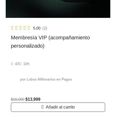
5.00
(2)
Membresía VIP (acompañamiento
personalizado)
43
10h
por
Lobos Millonarios
en
Pagos
LM
$
16,000
$
13,999
Añadir al carrito