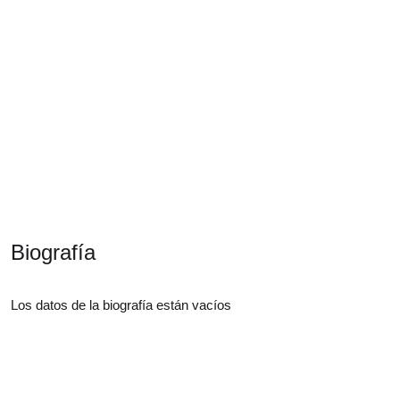
1
Inscritos en el curso
•
1
Curso completado
Biografía
Los datos de la biografía están vacíos