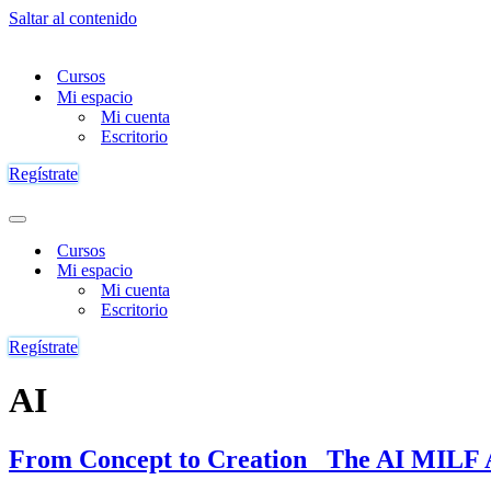
Saltar al contenido
Cursos
Mi espacio
Mi cuenta
Escritorio
Regístrate
Menú
de
Cursos
navegación
Mi espacio
Mi cuenta
Escritorio
Regístrate
AI
From Concept to Creation_ The AI MILF 