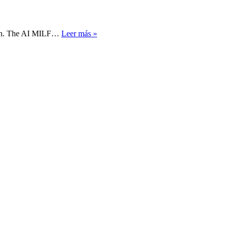
From
ession. The AI MILF…
Leer más »
Concept
to
Creation_
The
AI
MILF
Art
Process